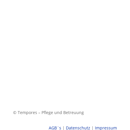
N
Kontakt
Tempores UG
Im Grund 13
65527 Niedernhausen
Telefon:
0176 63004551
© Tempores – Pflege und Betreuung
AGB´s
|
Datenschutz
|
Impressum