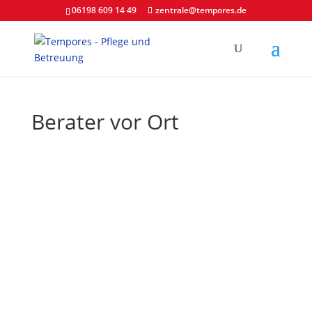
06198 609 14 49
zentrale@tempores.de
Berater vor Ort