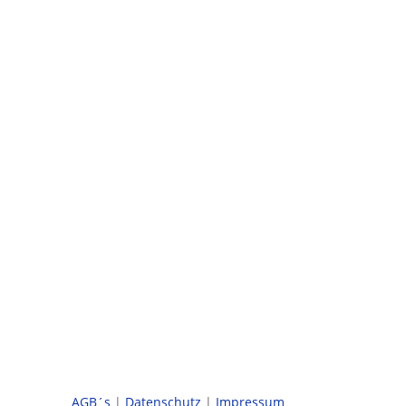
Kontakt
Tempores UG
Im Grund 13
65527 Niedernhausen
Telefon:
0176 63004551
AGB´s
|
Datenschutz
|
Impressum