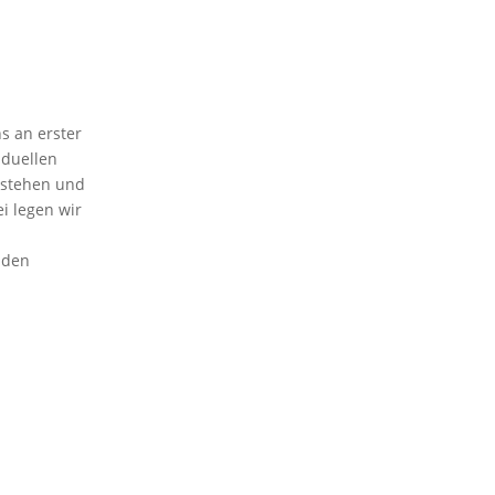
s an erster
iduellen
rstehen und
i legen wir
 den