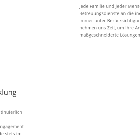
Jede Familie und jeder Mensc
Betreuungsdienste an die in
immer unter Berücksichtigu
nehmen uns Zeit, um Ihre A
maßgeschneiderte Lösungen
klung
tinuierlich
h
Engagement
e stets im