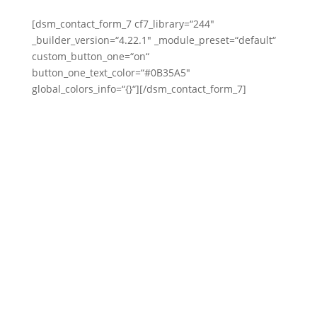
[dsm_contact_form_7 cf7_library=“244″
_builder_version=“4.22.1″ _module_preset=“default“
custom_button_one=“on“
button_one_text_color=“#0B35A5″
global_colors_info=“{}“][/dsm_contact_form_7]
N
Information
Blog
Partner werden
Betreuungsanfrage
FAQ